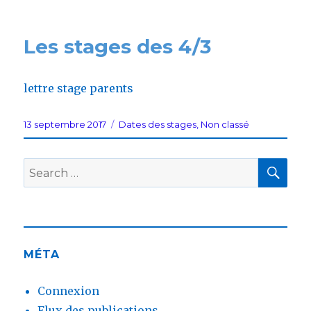
Les stages des 4/3
lettre stage parents
Posted
Categories
13 septembre 2017
Dates des stages
,
Non classé
on
SEA
Search
for:
MÉTA
Connexion
Flux des publications