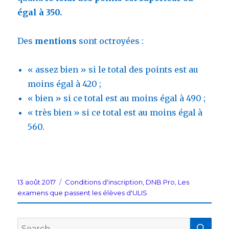
égal à 350.
Des
mentions
sont octroyées :
« assez bien » si le total des points est au
moins égal à 420 ;
« bien » si ce total est au moins égal à 490 ;
« très bien » si ce total est au moins égal à
560.
Posted
Categories
13 août 2017
Conditions d'inscription
,
DNB Pro
,
Les
on
examens que passent les élèves d'ULIS
SEA
Search