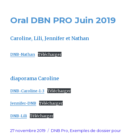
Oral DBN PRO Juin 2019
Caroline, Lili, Jennifer et Nathan
DNB-Nathan
Télécharger
diaporama Caroline
DNB-Caroline-1-3
Télécharger
Jennifer-DNB
Télécharger
DNB-Lili
Télécharger
Posted
Categories
27 novembre 2019
DNB Pro
,
Exemples de dossier pour